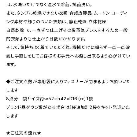
は、⽔洗いだけでなく温⽔で除菌、抗菌洗い。
また、タンブル乾燥できない⾐類 合成⽪製品 ムートン コーディ
ング素材や飾りのついた⾐類は、静⽌乾燥 ⽴体乾燥
⾃然乾燥 で、⼀点ずつ仕上げその後蒸気プレスをするため⼀般
的⾐類よりも仕上がり⽇数がかかります。
そして、気持ちよく着ていただく為、機械だけに頼らず⼀点⼀点確
認し⼿直しをしてお客様のお⼿元へお渡し出来るよう⼼がけてい
ます。
◆ご注文点数が専用袋に入りファスナーが閉まるようお願いいた
します
8点分 袋サイズ約ｗ52×ｈ42×D16（㎝）1袋
ブランド品ダウン類がある場合は1袋追加計2袋をキット発送いた
します
★ご注文の流れ★