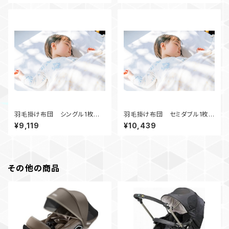
羽毛掛け布団 シングル1枚クリ
羽毛掛け布団 セミダブル1枚ク
ーニング
リーニング
¥9,119
¥10,439
その他の商品