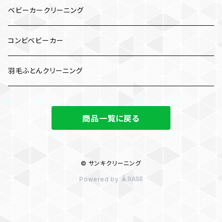
衣類
ベビーカークリーニング
布団
コンビベビーカー
羽毛ふとんクリーニング
商品一覧に戻る
© サンキクリーニング
Powered by